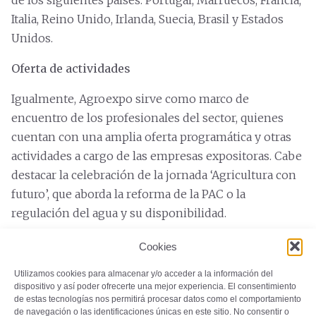
Italia, Reino Unido, Irlanda, Suecia, Brasil y Estados
Unidos.
Oferta de actividades
Igualmente, Agroexpo sirve como marco de
encuentro de los profesionales del sector, quienes
cuentan con una amplia oferta programática y otras
actividades a cargo de las empresas expositoras. Cabe
destacar la celebración de la jornada ‘Agricultura con
futuro’, que aborda la reforma de la PAC o la
regulación del agua y su disponibilidad.
Entre las novedades que presenta el programa de
Cookies
2024, se encuentra el primer Agroexpo Fest, un
Utilizamos cookies para almacenar y/o acceder a la información del
festival que contará con música en directo; o el
dispositivo y así poder ofrecerte una mejor experiencia. El consentimiento
Espacio Dron, con demostraciones de vuelo con
de estas tecnologías nos permitirá procesar datos como el comportamiento
de navegación o las identificaciones únicas en este sitio. No consentir o