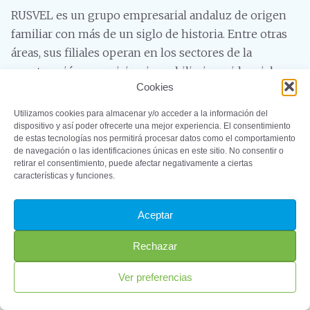
RUSVEL es un grupo empresarial andaluz de origen
familiar con más de un siglo de historia. Entre otras
áreas, sus filiales operan en los sectores de la
construcción y servicios; inmobiliaria residencial y
Cookies
comercial; obras hidráulicas y montajes industriales;
medio ambiente y bioresiduos; generación eólica; y
Utilizamos cookies para almacenar y/o acceder a la información del
ayuda a dependientes. Actualmente, cuenta con una
dispositivo y así poder ofrecerte una mejor experiencia. El consentimiento
de estas tecnologías nos permitirá procesar datos como el comportamiento
plantilla de 350 personas.
de navegación o las identificaciones únicas en este sitio. No consentir o
retirar el consentimiento, puede afectar negativamente a ciertas
características y funciones.
Aceptar
©2023 – ProSevillaPort. Todos los derechos reservados
Rechazar
Aviso Legal
Política de Privacidad
Política
de Cookies
Ver preferencias