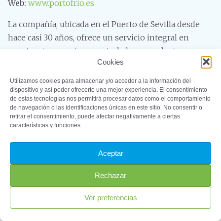
Web:
www.portofrio.es
La compañía, ubicada en el Puerto de Sevilla desde
hace casi 30 años, ofrece un servicio integral en
cuanto a temperatura controlada en productos
Cookies
alimenticios, teniendo registros tanto para congelar,
almacenar en negativo o frío positivo y descongelar
Utilizamos cookies para almacenar y/o acceder a la información del
también, si el cliente necesita sacar las mercancías
dispositivo y así poder ofrecerte una mejor experiencia. El consentimiento
de estas tecnologías nos permitirá procesar datos como el comportamiento
depositadas listas para consumo directo.
de navegación o las identificaciones únicas en este sitio. No consentir o
retirar el consentimiento, puede afectar negativamente a ciertas
características y funciones.
Aceptar
©2023 – ProSevillaPort. Todos los derechos reservados
Rechazar
Aviso Legal
Política de Privacidad
Política
de Cookies
Ver preferencias