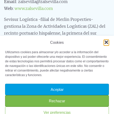
Email:
zalsevilla@zalsevilla.com
Web:
www.zalsevilla.com
Sevisur Logística -filial de Merlin Properties-
gestiona la Zona de Actividades Logísticas (ZAL) del
recinto portuario hispalense, la primera del sur
peninsular. Dispone de una superficie de 54
Cookies
hectáreas y de 200.000 metros cuadrados de naves
Utilizamos cookies para almacenar y/o acceder a la información del
construidas, desde donde se presta servicio de
dispositivo y así poder ofrecerte una mejor experiencia. El consentimiento
almacenamiento y distribución a toda Andalucía,
de estas tecnologías nos permitirá procesar datos como el comportamiento
de navegación o las identificaciones únicas en este sitio. No consentir o
Extremadura, las Islas Canarias y el norte de África.
retirar el consentimiento, puede afectar negativamente a ciertas
características y funciones.
Aceptar
©2023 – ProSevillaPort. Todos los derechos reservados
Rechazar
Aviso Legal
Política de Privacidad
Política
Ver preferencias
de Cookies