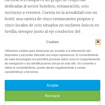
dedicadas al sector hotelero, restauración, ocio
nocturno y eventos. Cuenta en la actualidad con un
hotel, una cartera de cinco restaurantes propios y
cinco locales de ocio situados en enclaves únicos en
Sevilla, siempre junto al eje conductor del
Guadalquivir. Entre ellos, se encuentran los
Cookies
establecimientos María Trifulca, Maquiavelo y Casa
María.
Utilizamos cookies para almacenar y/o acceder a la información del
dispositivo y así poder ofrecerte una mejor experiencia. El consentimiento
de estas tecnologías nos permitirá procesar datos como el comportamiento
de navegación o las identificaciones únicas en este sitio. No consentir o
retirar el consentimiento, puede afectar negativamente a ciertas
1
2
3
...
5
Siguiente
características y funciones.
Aceptar
©2023 – ProSevillaPort. Todos los derechos reservados
Rechazar
Aviso Legal
Política de Privacidad
Política