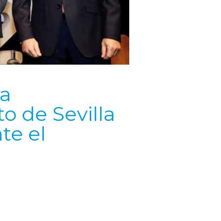
la
o de Sevilla
te el