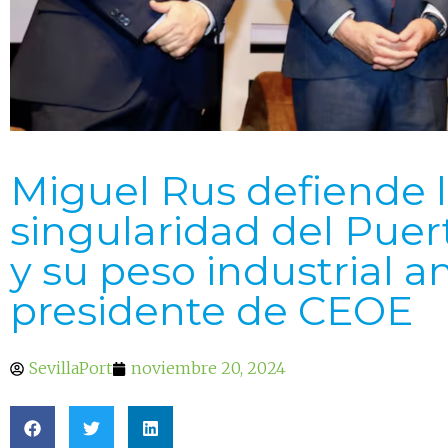
Miguel Rus defiende 
singularidad del Puert
y su peso industrial an
presidente de CEOE
SevillaPort
noviembre 20, 2024