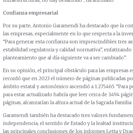
infraestructuras, no hay desarrollo”, ha afirmado.
Confianza empresarial
Por su parte, Antonio Garamendi ha destacado que la conf
las empresas, especialmente en lo que respecta a la invers
“Para generar esta confianza son imprescindibles tres asp
estabilidad regulatoria y calidad normativa”, enfatizando
planteamiento que al día siguiente va a ser cambiado”.
En su opinión, el principal obstáculo para las empresas 
recordó que en 2023 el número de páginas publicadas por
ámbito estatal y autonómico ascendió a 1.275.465. “Para p
para estar actualizado habría que leer cerca de 3.494 págin
páginas, alcanzarían la altura actual de la Sagrada Familia
Garamendi también ha destacado tres valores fundamenta
independencia, el sentido de Estado y la lealtad institu
las principales conclusiones de los informes Letta y Drag