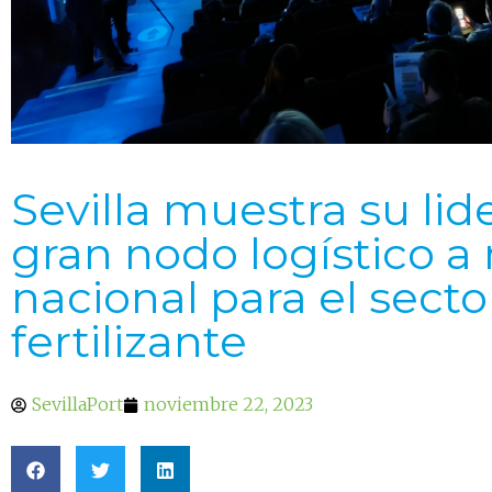
Sevilla muestra su li
gran nodo logístico a 
nacional para el secto
fertilizante
SevillaPort
noviembre 22, 2023