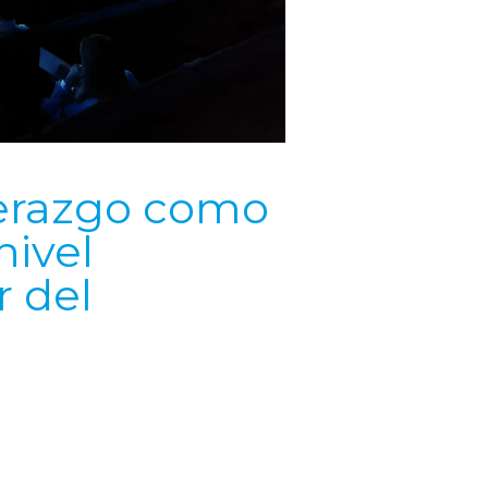
derazgo como
nivel
r del